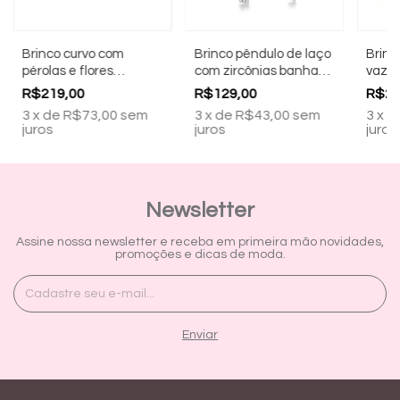
Brinco curvo com
Brinco pêndulo de laço
Brinc
pérolas e flores
com zircônias banhado
vazad
banhado a ródio
a ródio branco
ouro 
R$219,00
R$129,00
R$21
branco
3
x
de
R$73,00
sem
3
x
de
R$43,00
sem
3
x
d
juros
juros
juros
Newsletter
Assine nossa newsletter e receba em primeira mão novidades,
promoções e dicas de moda.