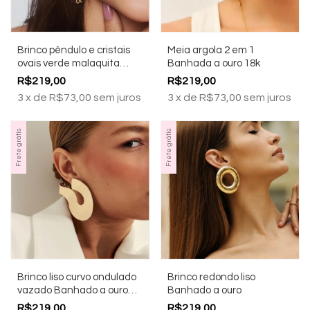
Brinco pêndulo e cristais
Meia argola 2 em 1
ovais verde malaquita
Banhada a ouro 18k
Banhado a ouro 18k
R$219,00
R$219,00
3
x
de
R$73,00
sem juros
3
x
de
R$73,00
sem juros
Frete grátis
Frete grátis
Brinco liso curvo ondulado
Brinco redondo liso
vazado Banhado a ouro
Banhado a ouro
18k
R$219,00
R$219,00