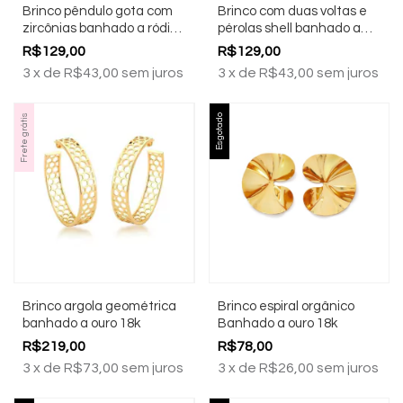
Brinco pêndulo gota com
Brinco com duas voltas e
zircônias banhado a ródio
pérolas shell banhado a
branco
ouro 18k
R$129,00
R$129,00
3
x
de
R$43,00
sem juros
3
x
de
R$43,00
sem juros
Frete grátis
Esgotado
Brinco argola geométrica
Brinco espiral orgânico
banhado a ouro 18k
Banhado a ouro 18k
R$219,00
R$78,00
3
x
de
R$73,00
sem juros
3
x
de
R$26,00
sem juros