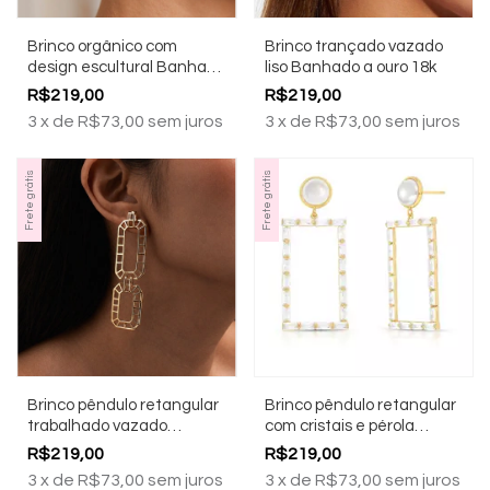
Brinco orgânico com
Brinco trançado vazado
design escultural Banhado
liso Banhado a ouro 18k
a ouro 18k
R$219,00
R$219,00
3
x
de
R$73,00
sem juros
3
x
de
R$73,00
sem juros
Frete grátis
Frete grátis
Brinco pêndulo retangular
Brinco pêndulo retangular
trabalhado vazado
com cristais e pérola
Banhado a ouro 18k
Banhado a ouro 18k
R$219,00
R$219,00
3
x
de
R$73,00
sem juros
3
x
de
R$73,00
sem juros