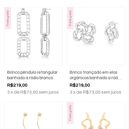
Frete grátis
Frete grátis
Brinco pêndulo retangular
Brinco trançado em elos
banhado a ródio branco
orgânicos banhado a ródio
branco
R$219,00
R$219,00
3
x
de
R$73,00
sem juros
3
x
de
R$73,00
sem juros
Frete grátis