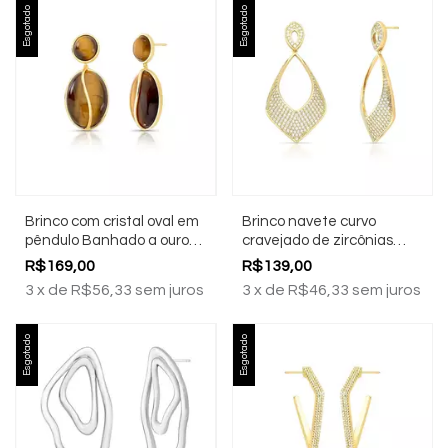
Esgotado
Esgotado
Brinco com cristal oval em
Brinco navete curvo
pêndulo Banhado a ouro
cravejado de zircônias
18k
Banhado a ouro 18k
R$169,00
R$139,00
3
x
de
R$56,33
sem juros
3
x
de
R$46,33
sem juros
Esgotado
Esgotado