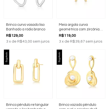
Brinco curvo vasado liso
Meia argola curva
Banhado a ródio branco
geométrica com zircônias
Banhado a ouro 18k
R$129,00
R$119,00
3
x
de
R$43,00
sem juros
3
x
de
R$39,67
sem juros
Esgotado
Esgotado
Brinco pêndulo retangular
Brinco vazado pêndulo