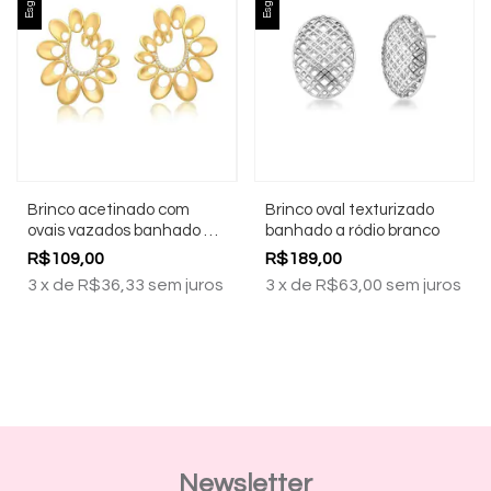
Brinco acetinado com
Brinco oval texturizado
ovais vazados banhado a
banhado a ródio branco
ouro 18k
R$109,00
R$189,00
3
x
de
R$36,33
sem juros
3
x
de
R$63,00
sem juros
Newsletter