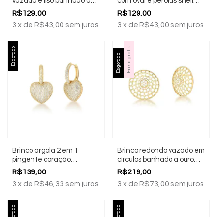
vazado e liso banhado a
com oval e pérolas shell
ouro 18k
banhado a ouro 18k
R$129,00
R$129,00
3
x
de
R$43,00
sem juros
3
x
de
R$43,00
sem juros
Esgotado
Frete grátis
Esgotado
Brinco argola 2 em 1
Brinco redondo vazado em
pingente coração
círculos banhado a ouro
banhado a ouro 18k
18k
R$139,00
R$219,00
3
x
de
R$46,33
sem juros
3
x
de
R$73,00
sem juros
Esgotado
Esgotado