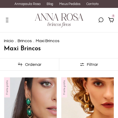
Annapaula Rosa
Blog
Meus Pedidos
Contato
0
Início
.
Brincos
.
Maxi Brincos
Maxi Brincos
Ordenar
Filtrar
Frete grátis
Frete grátis