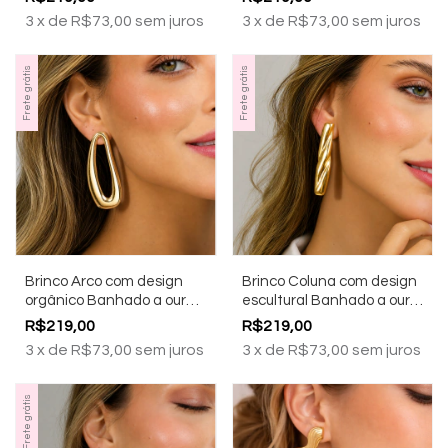
3
x
de
R$73,00
sem juros
3
x
de
R$73,00
sem juros
Frete grátis
Frete grátis
Brinco Arco com design
Brinco Coluna com design
orgânico Banhado a ouro
escultural Banhado a ouro
18k
18k
R$219,00
R$219,00
3
x
de
R$73,00
sem juros
3
x
de
R$73,00
sem juros
Frete grátis