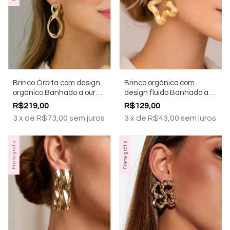
Brinco Órbita com design
Brinco orgânico com
orgânico Banhado a ouro
design fluido Banhado a
18k
ouro 18k
R$219,00
R$129,00
3
x
de
R$73,00
sem juros
3
x
de
R$43,00
sem juros
Frete grátis
Frete grátis