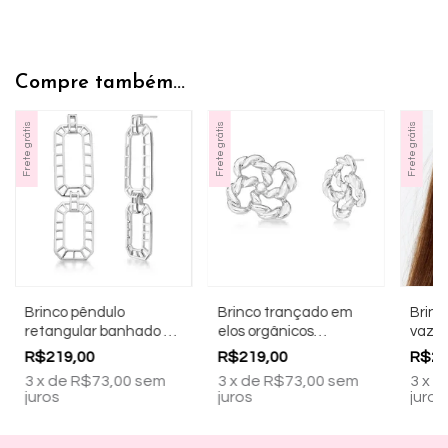
Compre também...
Frete grátis
Frete grátis
Frete grátis
Brinco pêndulo
Brinco trançado em
Brinc
retangular banhado a
elos orgânicos
vazad
ródio branco
banhado a ródio
ouro 
R$219,00
R$219,00
R$21
branco
3
x
de
R$73,00
sem
3
x
de
R$73,00
sem
3
x
d
juros
juros
juros