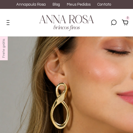
Annapaula Rosa
Blog
Meus Pedidos
Contato
0
Frete grátis