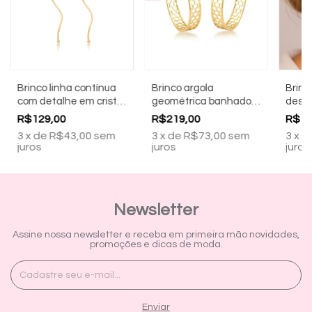
Brinco linha contínua
Brinco argola
Brinc
com detalhe em cristal
geométrica banhado a
desig
banhado a ouro 18k
ouro 18k
a our
R$129,00
R$219,00
R$12
3
x
de
R$43,00
sem
3
x
de
R$73,00
sem
3
x
d
juros
juros
juros
Newsletter
Assine nossa newsletter e receba em primeira mão novidades,
promoções e dicas de moda.