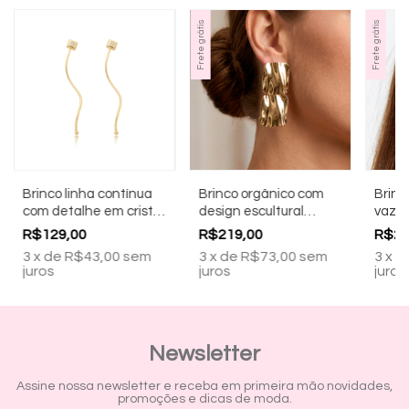
Frete grátis
Frete grátis
Brinco linha contínua
Brinco orgânico com
Brinc
com detalhe em cristal
design escultural
vazad
banhado a ouro 18k
Banhado a ouro 18k
ouro 
R$129,00
R$219,00
R$21
3
x
de
R$43,00
sem
3
x
de
R$73,00
sem
3
x
d
juros
juros
juros
Newsletter
Assine nossa newsletter e receba em primeira mão novidades,
promoções e dicas de moda.