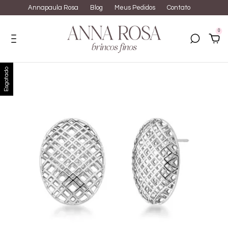
Annapaula Rosa
Blog
Meus Pedidos
Contato
0
Esgotado