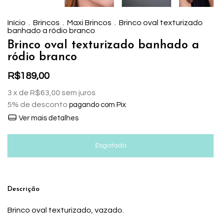
Início
.
Brincos
.
Maxi Brincos
.
Brinco oval texturizado
banhado a ródio branco
Brinco oval texturizado banhado a
ródio branco
R$189,00
3
x de
R$63,00
sem juros
5% de desconto
pagando com Pix
Ver mais detalhes
Descrição
Brinco oval texturizado, vazado.