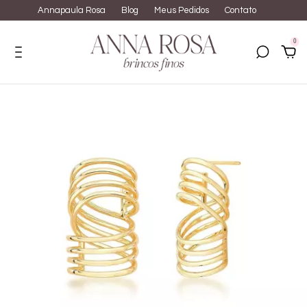
Annapaula Rosa
Blog
Meus Pedidos
Contato
0