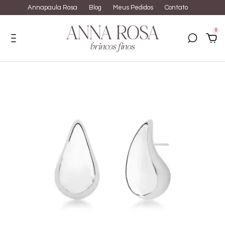
Annapaula Rosa
Blog
Meus Pedidos
Contato
0