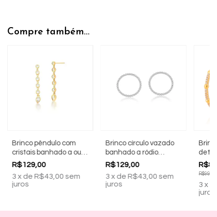
Compre também...
Brinco pêndulo com
Brinco círculo vazado
Brinc
cristais banhado a ouro
banhado a ródio
detal
18k
branco
banha
R$129,00
R$129,00
R$89
R$99,00
3
x
de
R$43,00
sem
3
x
de
R$43,00
sem
juros
juros
3
x
d
juros