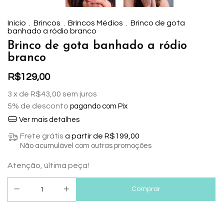
Início
.
Brincos
.
Brincos Médios
.
Brinco de gota
banhado a ródio branco
Brinco de gota banhado a ródio
branco
R$129,00
3
x de
R$43,00
sem juros
5% de desconto
pagando com Pix
Ver mais detalhes
Frete grátis
a partir de
R$199,00
Não acumulável com outras promoções
Atenção, última peça!