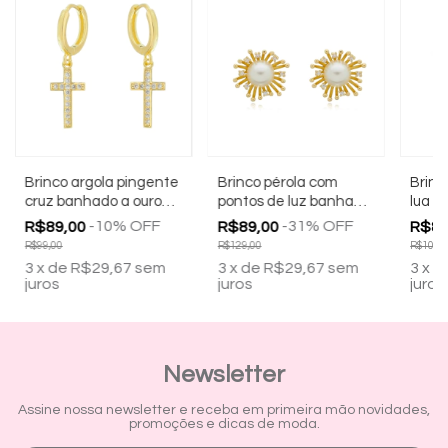
Brinco argola pingente
Brinco pérola com
Brinc
cruz banhado a ouro
pontos de luz banhado
lua b
18k
a ouro 18k
bran
-
10
%
OFF
-
31
%
OFF
R$89,00
R$89,00
R$89
R$99,00
R$129,00
R$109,
3
x
de
R$29,67
sem
3
x
de
R$29,67
sem
3
x
d
juros
juros
juros
Newsletter
Assine nossa newsletter e receba em primeira mão novidades,
promoções e dicas de moda.