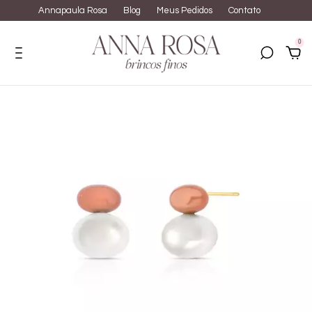
Annapaula Rosa
Blog
Meus Pedidos
Contato
0