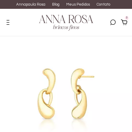
Annapaula Rosa
Blog
Meus Pedidos
Contato
0