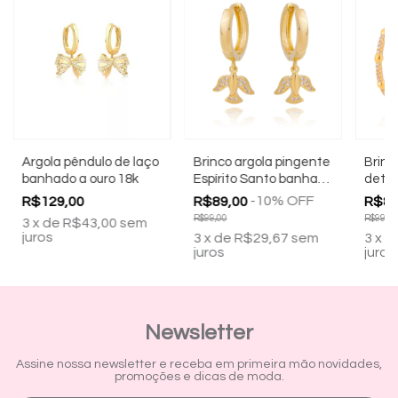
Argola pêndulo de laço
Brinco argola pingente
Brinc
banhado a ouro 18k
Espírito Santo banhado
detal
a ouro 18k
banha
-
10
%
OFF
R$129,00
R$89,00
R$89
R$99,00
R$99,00
3
x
de
R$43,00
sem
juros
3
x
de
R$29,67
sem
3
x
d
juros
juros
Newsletter
Assine nossa newsletter e receba em primeira mão novidades,
promoções e dicas de moda.