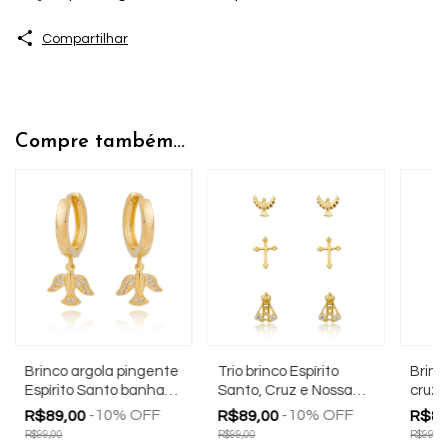
Compartilhar
Compre também...
Brinco argola pingente
Trio brinco Espírito
Brinc
Espírito Santo banhado
Santo, Cruz e Nossa
cruz 
a ouro 18k
Sra Aparecida
18k
-
10
%
OFF
-
10
%
OFF
R$89,00
R$89,00
R$89
banhado a ouro 18k
R$99,00
R$99,00
R$99,00