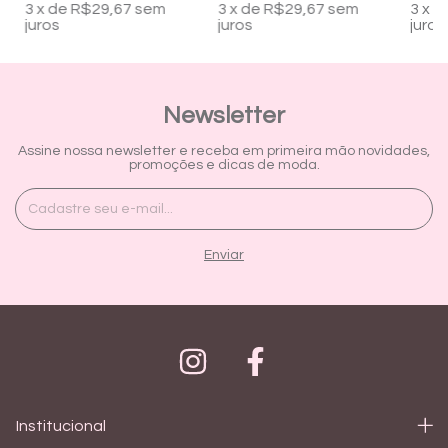
3
x
de
R$29,67
sem
3
x
de
R$29,67
sem
3
x
d
juros
juros
juros
Newsletter
Assine nossa newsletter e receba em primeira mão novidades,
promoções e dicas de moda.
Institucional