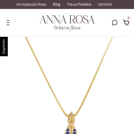
Annapaula Rosa
Blog
Meus Pedidos
Contato
0
Esgotado