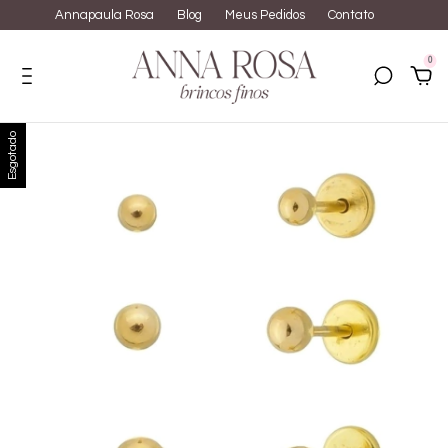
Annapaula Rosa
Blog
Meus Pedidos
Contato
0
Esgotado