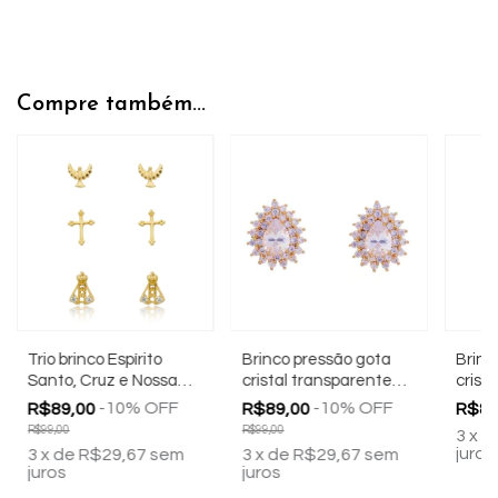
Compre também...
Trio brinco Espírito
Brinco pressão gota
Brinc
Santo, Cruz e Nossa
cristal transparente
crist
Sra Aparecida
banhado a ouro 18k
18k
-
10
%
OFF
-
10
%
OFF
R$89,00
R$89,00
R$89
banhado a ouro 18k
R$99,00
R$99,00
3
x
d
juros
3
x
de
R$29,67
sem
3
x
de
R$29,67
sem
juros
juros