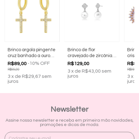
Brinco argola pingente
Brinco de flor
Brinc
cruz banhado a ouro
cravejado de zircônias
crist
18k
banhado a ródio
banha
-
10
%
OFF
R$89,00
R$129,00
R$89
branco
R$99,00
R$99,00
3
x
de
R$43,00
sem
juros
3
x
de
R$29,67
sem
3
x
d
juros
juros
Newsletter
Assine nossa newsletter e receba em primeira mão novidades,
promoções e dicas de moda.