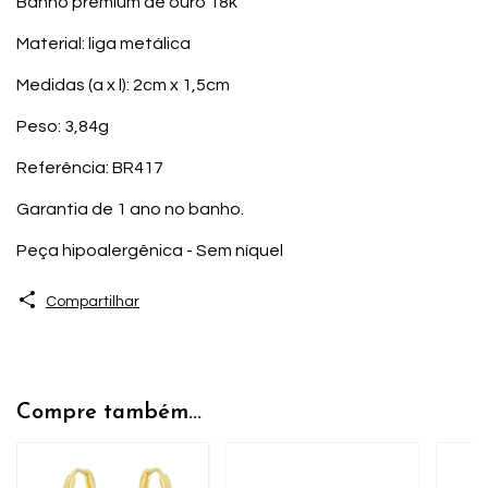
Banho premium de ouro 18k
Material: liga metálica
Medidas (a x l): 2cm x 1,5cm
Peso: 3,84g
Referência: BR417
Garantia de 1 ano no banho.
Peça hipoalergênica - Sem níquel
Compartilhar
Compre também...