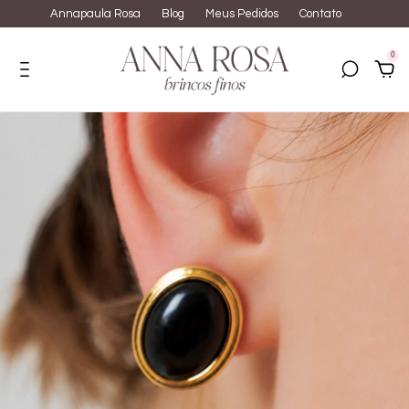
Annapaula Rosa
Blog
Meus Pedidos
Contato
0