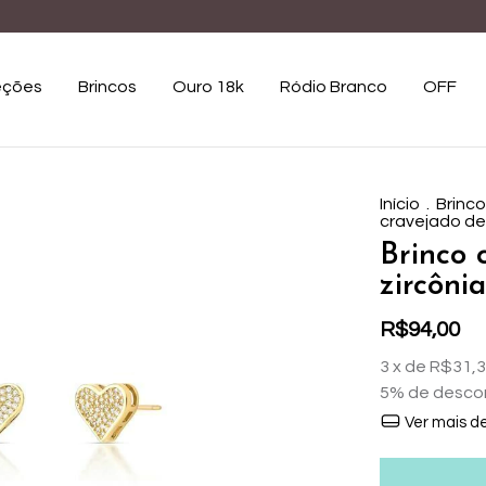
eções
Brincos
Ouro 18k
Ródio Branco
OFF
Início
.
Brinc
cravejado de
Brinco 
zircôni
R$94,00
3
x de
R$31,
5% de desco
Ver mais d