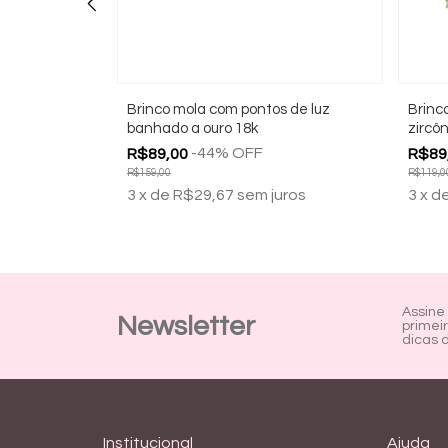
 cruz
Brinco mola com pontos de luz
Brinco
banhado a ouro 18k
zircô
-
44
%
OFF
R$89,00
R$89
R$159,00
R$119,0
uros
3
x
de
R$29,67
sem juros
3
x
d
Assine
Newsletter
primei
dicas 
Institucional
Ajuda