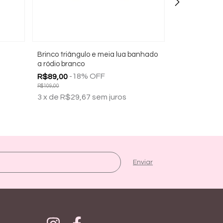
Brinco triângulo e meia lua banhado
Brinco pérola
a ródio branco
banhado a ou
-
18
%
OFF
-
31
R$89,00
R$89,00
R$109,00
R$129,00
3
x
de
R$29,67
sem juros
3
x
de
R$29,