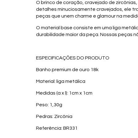
O brinco de coração, cravejado de zircônias,
detalhes minuciosamente cravejados, ele tra
peças que unem charme e glamour na medida
O material base consiste em uma liga metál
durabilidade maior da peça. Nossas peças 
ESPECIFICAÇÕES DO PRODUTO
Banho premium de ouro 18k
Material: liga metálica
Medidas (a x l): 1cm x 1cm
Peso: 1,30g
Pedras: Zircônia
Referência: BR331