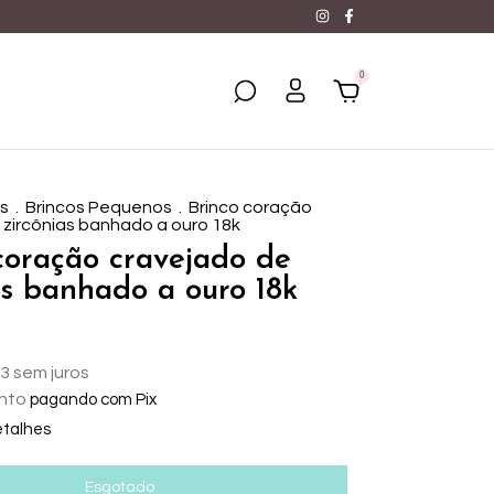
0
os
.
Brincos Pequenos
.
Brinco coração
 zircônias banhado a ouro 18k
coração cravejado de
as banhado a ouro 18k
33
sem juros
nto
pagando com Pix
etalhes