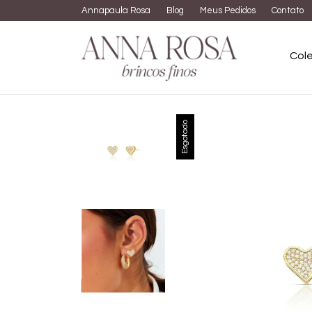
Annapaula Rosa
Blog
Meus Pedidos
Contato
Col
Esgotado