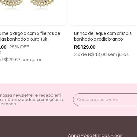
 meia argola com 3 fileiras de
Brinco de leque com cristais
nias banhado a ouro 18k
banhado a ródio branco
-
25
%
OFF
,00
R$129,00
0
3
x
de
R$43,00
sem juros
e
R$29,67
sem juros
 nossa newsletter e receba em
ra mão novidades, promoções e
de moda.
Anna Rosa Brincos Finos