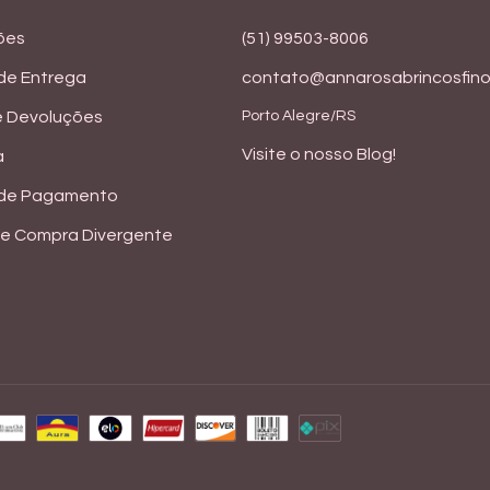
ões
(51) 99503-8006
 de Entrega
contato@annarosabrincosfino
e Devoluções
Porto Alegre/RS
Visite o nosso Blog!
a
 de Pagamento
e Compra Divergente