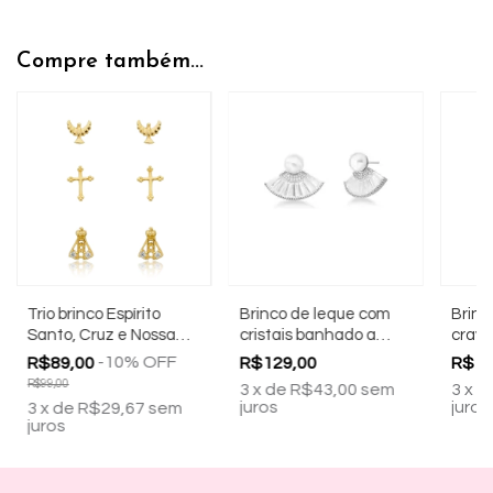
Compre também...
Trio brinco Espírito
Brinco de leque com
Brinco
Santo, Cruz e Nossa
cristais banhado a
crave
Sra Aparecida
ródio branco
banha
-
10
%
OFF
R$89,00
R$129,00
R$12
banhado a ouro 18k
bran
R$99,00
3
x
de
R$43,00
sem
3
x
d
juros
juros
3
x
de
R$29,67
sem
juros