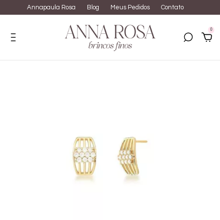
Annapaula Rosa
Blog
Meus Pedidos
Contato
0