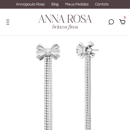
Annapaula Rosa
Blog
Meus Pedidos
Contato
0