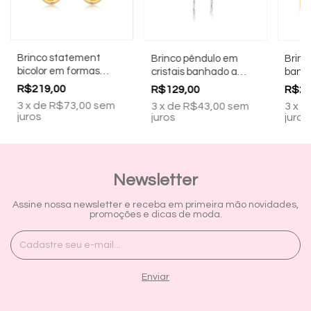
Brinco statement
Brinco pêndulo em
Brinc
bicolor em formas
cristais banhado a
banha
orgânicas banhado a
ródio branco
R$219,00
R$129,00
R$21
ouro 18k
3
x
de
R$73,00
sem
3
x
de
R$43,00
sem
3
x
d
juros
juros
juros
Newsletter
Assine nossa newsletter e receba em primeira mão novidades,
promoções e dicas de moda.