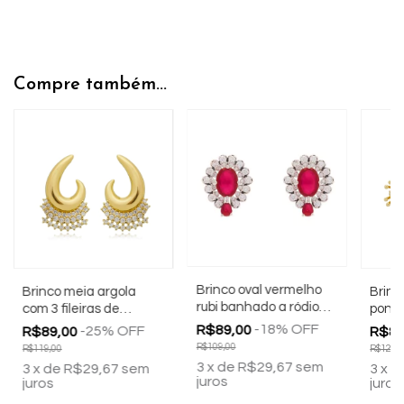
Compre também...
Brinco oval vermelho
Brinco meia argola
Brinc
rubi banhado a ródio
com 3 fileiras de
ponto
branco
zircônias banhado a
a our
-
18
%
OFF
R$89,00
-
25
%
OFF
R$89,00
R$89
ouro 18k
R$109,00
R$119,00
R$129,
3
x
de
R$29,67
sem
3
x
de
R$29,67
sem
3
x
d
juros
juros
juros