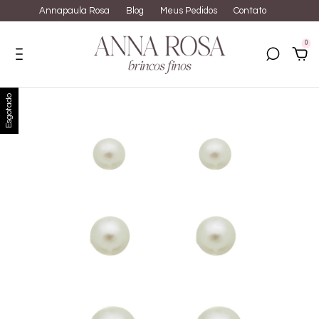
Annapaula Rosa
Blog
Meus Pedidos
Contato
0
Esgotado